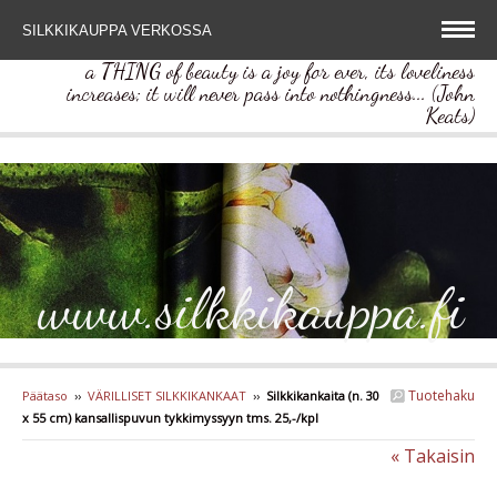
SILKKIKAUPPA VERKOSSA
a THING of beauty is a joy for ever, its loveliness
increases; it will never pass into nothingness... (John
Keats)
www.silkkikauppa.fi
Tuotehaku
Päätaso
››
VÄRILLISET SILKKIKANKAAT
››
Silkkikankaita (n. 30
x 55 cm) kansallispuvun tykkimyssyyn tms. 25,-/kpl
« Takaisin