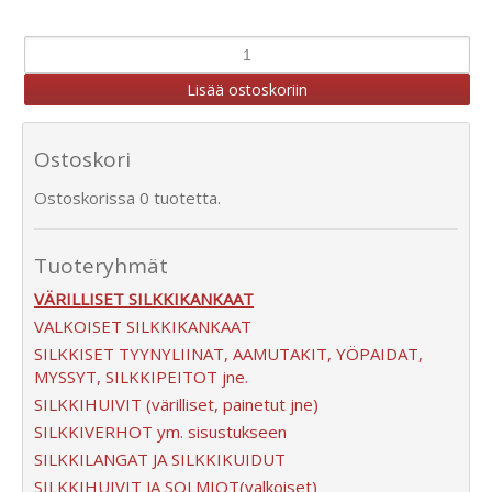
Ostoskori
Ostoskorissa 0 tuotetta.
Tuoteryhmät
VÄRILLISET SILKKIKANKAAT
VALKOISET SILKKIKANKAAT
SILKKISET TYYNYLIINAT, AAMUTAKIT, YÖPAIDAT,
MYSSYT, SILKKIPEITOT jne.
SILKKIHUIVIT (värilliset, painetut jne)
SILKKIVERHOT ym. sisustukseen
SILKKILANGAT JA SILKKIKUIDUT
SILKKIHUIVIT JA SOLMIOT(valkoiset)