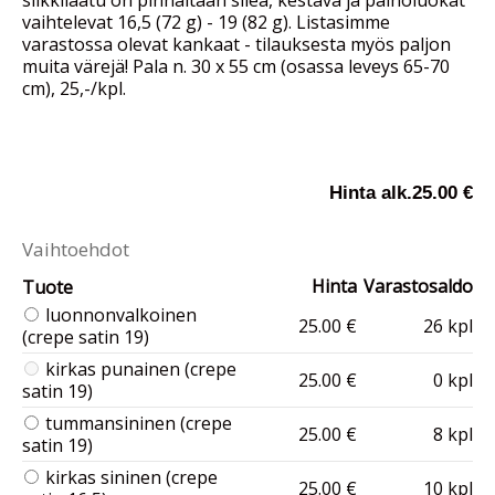
silkkilaatu on pinnaltaan sileä, kestävä ja painoluokat
vaihtelevat 16,5 (72 g) - 19 (82 g). Listasimme
varastossa olevat kankaat - tilauksesta myös paljon
muita värejä! Pala n. 30 x 55 cm (osassa leveys 65-70
cm), 25,-/kpl.
Hinta alk.
25.00 €
Vaihtoehdot
Hinta
Varastosaldo
Tuote
luonnonvalkoinen
25.00 €
26 kpl
(crepe satin 19)
kirkas punainen (crepe
25.00 €
0 kpl
satin 19)
tummansininen (crepe
25.00 €
8 kpl
satin 19)
kirkas sininen (crepe
25.00 €
10 kpl