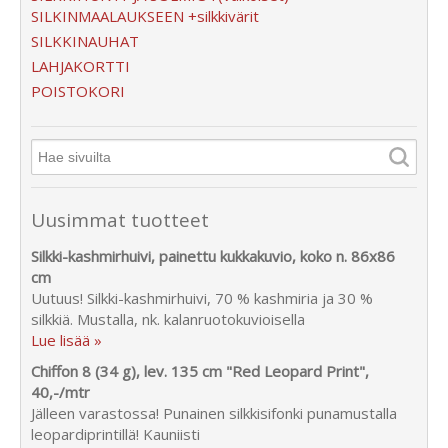
SILKINMAALAUKSEEN +silkkivärit
SILKKINAUHAT
LAHJAKORTTI
POISTOKORI
Uusimmat tuotteet
Silkki-kashmirhuivi, painettu kukkakuvio, koko n. 86x86
cm
Uutuus! Silkki-kashmirhuivi, 70 % kashmiria ja 30 %
silkkiä. Mustalla, nk. kalanruotokuvioisella
Lue lisää »
Chiffon 8 (34 g), lev. 135 cm "Red Leopard Print",
40,-/mtr
Jälleen varastossa! Punainen silkkisifonki punamustalla
leopardiprintillä! Kauniisti