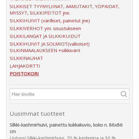
SILKKISET TYYNYLIINAT, AAMUTAKIT, YÖPAIDAT,
MYSSYT, SILKKIPEITOT jne.
SILKKIHUIVIT (värilliset, painetut jne)
SILKKIVERHOT ym. sisustukseen
SILKKILANGAT JA SILKKIKUIDUT
SILKKIHUIVIT JA SOLMIOT(valkoiset)
SILKINMAALAUKSEEN +silkkivärit
SILKKINAUHAT
LAHJAKORTTI
POISTOKORI
Uusimmat tuotteet
Silkki-kashmirhuivi, painettu kukkakuvio, koko n. 86x86
cm
Uutuus! Silkki-kashmirhuivi, 70 % kashmiria ja 30 %