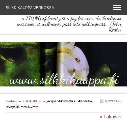
SILKKIKAUPPA VERKOSSA
a THING of beauty is a joy for ever, its loveliness
increases; it will never pass into nothingness... (John
Keats)
www.silkkikauppa.fi
Tuotehaku
Päätaso
››
POISTOKORI
››
Jacquard-kudottu kukkanauha,
leveys 33 mm 3,-/mtr
« Takaisin