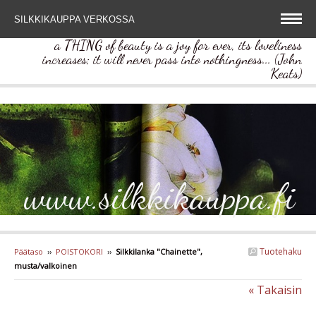
SILKKIKAUPPA VERKOSSA
a THING of beauty is a joy for ever, its loveliness
increases; it will never pass into nothingness... (John
Keats)
www.silkkikauppa.fi
Tuotehaku
Päätaso
››
POISTOKORI
››
Silkkilanka "Chainette",
musta/valkoinen
« Takaisin