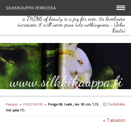
SILKKIKAUPPA VERKOSSA
a THING of beauty is a joy for ever, its loveliness
increases; it will never pass into nothingness... (John
Keats)
www.silkkikauppa.fi
Tuotehaku
Päätaso
››
POISTOKORI
››
Ponge 08, l.valk., lev. 90 cm, 1,15
mtr pala 17,-
« Takaisin