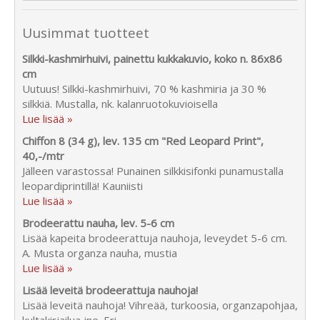
Uusimmat tuotteet
Silkki-kashmirhuivi, painettu kukkakuvio, koko n. 86x86
cm
Uutuus! Silkki-kashmirhuivi, 70 % kashmiria ja 30 %
silkkiä. Mustalla, nk. kalanruotokuvioisella
Lue lisää »
Chiffon 8 (34 g), lev. 135 cm "Red Leopard Print",
40,-/mtr
Jälleen varastossa! Punainen silkkisifonki punamustalla
leopardiprintillä! Kauniisti
Lue lisää »
Brodeerattu nauha, lev. 5-6 cm
Lisää kapeita brodeerattuja nauhoja, leveydet 5-6 cm.
A. Musta organza nauha, mustia
Lue lisää »
Lisää leveitä brodeerattuja nauhoja!
Lisää leveitä nauhoja! Vihreää, turkoosia, organzapohjaa,
kultakirjailua jne. Eri