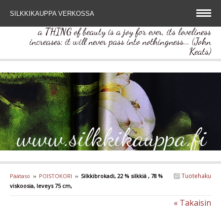
SILKKIKAUPPA VERKOSSA
a THING of beauty is a joy for ever, its loveliness
increases; it will never pass into nothingness... (John
Keats)
www.silkkikauppa.fi
Tuotehaku
Päätaso
››
POISTOKORI
››
Silkkibrokadi, 22 % silkkiä , 78 %
viskoosia, leveys 75 cm,
« Takaisin