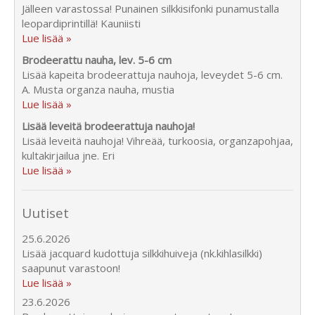
Jälleen varastossa! Punainen silkkisifonki punamustalla
leopardiprintillä! Kauniisti
Lue lisää »
Brodeerattu nauha, lev. 5-6 cm
Lisää kapeita brodeerattuja nauhoja, leveydet 5-6 cm.
A. Musta organza nauha, mustia
Lue lisää »
Lisää leveitä brodeerattuja nauhoja!
Lisää leveitä nauhoja! Vihreää, turkoosia, organzapohjaa,
kultakirjailua jne. Eri
Lue lisää »
Uutiset
25.6.2026
Lisää jacquard kudottuja silkkihuiveja (nk.kihlasilkki)
saapunut varastoon!
Lue lisää »
23.6.2026