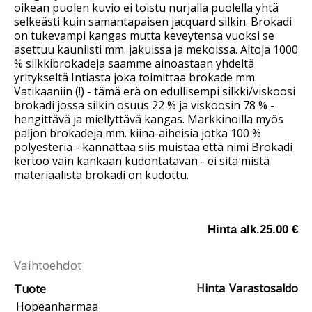
oikean puolen kuvio ei toistu nurjalla puolella yhtä
selkeästi kuin samantapaisen jacquard silkin. Brokadi
on tukevampi kangas mutta keveytensä vuoksi se
asettuu kauniisti mm. jakuissa ja mekoissa. Aitoja 1000
% silkkibrokadeja saamme ainoastaan yhdeltä
yritykseltä Intiasta joka toimittaa brokade mm.
Vatikaaniin (!) - tämä erä on edullisempi silkki/viskoosi
brokadi jossa silkin osuus 22 % ja viskoosin 78 % -
hengittävä ja miellyttävä kangas. Markkinoilla myös
paljon brokadeja mm. kiina-aiheisia jotka 100 %
polyesteriä - kannattaa siis muistaa että nimi Brokadi
kertoo vain kankaan kudontatavan - ei sitä mistä
materiaalista brokadi on kudottu.
Hinta alk.
25.00 €
Vaihtoehdot
Hinta
Varastosaldo
Tuote
Hopeanharmaa