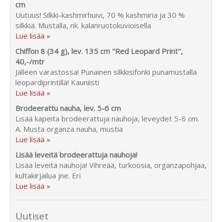
cm
Uutuus! Silkki-kashmirhuivi, 70 % kashmiria ja 30 %
silkkiä. Mustalla, nk. kalanruotokuvioisella
Lue lisää »
Chiffon 8 (34 g), lev. 135 cm "Red Leopard Print",
40,-/mtr
Jälleen varastossa! Punainen silkkisifonki punamustalla
leopardiprintillä! Kauniisti
Lue lisää »
Brodeerattu nauha, lev. 5-6 cm
Lisää kapeita brodeerattuja nauhoja, leveydet 5-6 cm.
A. Musta organza nauha, mustia
Lue lisää »
Lisää leveitä brodeerattuja nauhoja!
Lisää leveitä nauhoja! Vihreää, turkoosia, organzapohjaa,
kultakirjailua jne. Eri
Lue lisää »
Uutiset