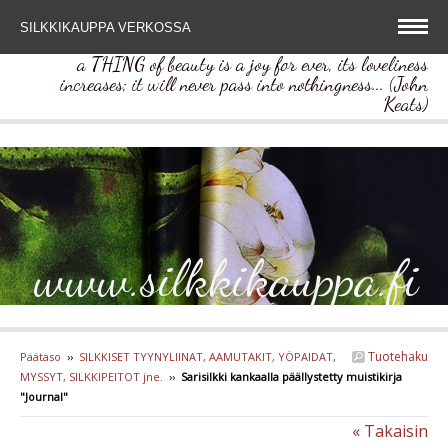
SILKKIKAUPPA VERKOSSA
a THING of beauty is a joy for ever, its loveliness
increases; it will never pass into nothingness... (John
Keats)
www.silkkikauppa.fi
Tuotehaku
Päätaso
››
SILKKISET TYYNYLIINAT, AAMUTAKIT, YÖPAIDAT,
MYSSYT, SILKKIPEITOT jne.
››
Sarisilkki kankaalla päällystetty muistikirja
"Journal"
« Takaisin