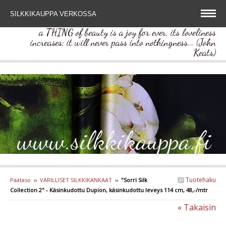
SILKKIKAUPPA VERKOSSA
a THING of beauty is a joy for ever, its loveliness
increases; it will never pass into nothingness... (John
Keats)
www.silkkikauppa.fi
Tuotehaku
Päätaso
››
VÄRILLISET SILKKIKANKAAT
››
"Sorri Silk
Collection 2" - Käsinkudottu Dupion, käsinkudottu leveys 114 cm, 48,-/mtr
« Takaisin