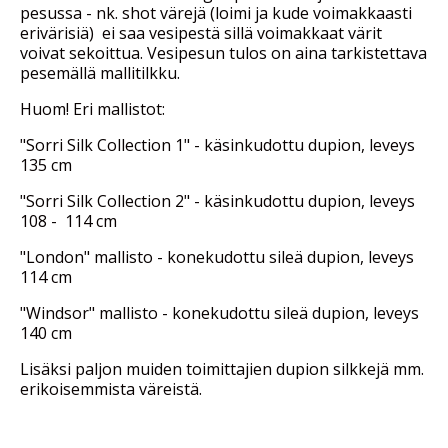
pesussa - nk. shot värejä (loimi ja kude voimakkaasti
erivärisiä) ei saa vesipestä sillä voimakkaat värit
voivat sekoittua. Vesipesun tulos on aina tarkistettava
pesemällä mallitilkku.
Huom! Eri mallistot:
"Sorri Silk Collection 1" - käsinkudottu dupion, leveys
135 cm
"Sorri Silk Collection 2" - käsinkudottu dupion, leveys
108 - 114 cm
"London" mallisto - konekudottu sileä dupion, leveys
114 cm
"Windsor" mallisto - konekudottu sileä dupion, leveys
140 cm
Lisäksi paljon muiden toimittajien dupion silkkejä mm.
erikoisemmista väreistä.