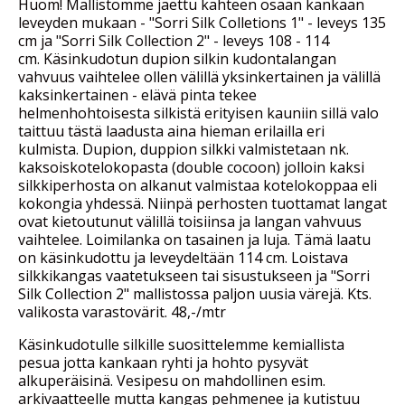
Huom! Mallistomme jaettu kahteen osaan kankaan
leveyden mukaan - "Sorri Silk Colletions 1" - leveys 135
cm ja "Sorri Silk Collection 2" - leveys 108 - 114
cm. Käsinkudotun dupion silkin kudontalangan
vahvuus vaihtelee ollen välillä yksinkertainen ja välillä
kaksinkertainen - elävä pinta tekee
helmenhohtoisesta silkistä erityisen kauniin sillä valo
taittuu tästä laadusta aina hieman erilailla eri
kulmista. Dupion, duppion silkki valmistetaan nk.
kaksoiskotelokopasta (double cocoon) jolloin kaksi
silkkiperhosta on alkanut valmistaa kotelokoppaa eli
kokongia yhdessä. Niinpä perhosten tuottamat langat
ovat kietoutunut välillä toisiinsa ja langan vahvuus
vaihtelee. Loimilanka on tasainen ja luja. Tämä laatu
on käsinkudottu ja leveydeltään 114 cm. Loistava
silkkikangas vaatetukseen tai sisustukseen ja "Sorri
Silk Collection 2" mallistossa paljon uusia värejä. Kts.
valikosta varastovärit. 48,-/mtr
Käsinkudotulle silkille suosittelemme kemiallista
pesua jotta kankaan ryhti ja hohto pysyvät
alkuperäisinä. Vesipesu on mahdollinen esim.
arkivaatteelle mutta kangas pehmenee ja kutistuu