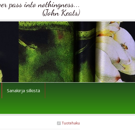
ver pass into nothingness...
(John Keats)
Sanakirja silkistä
Tuotehaku