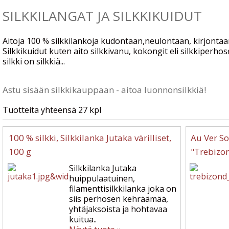
SILKKILANGAT JA SILKKIKUIDUT
Aitoja 100 % silkkilankoja kudontaan,neulontaan, kirjont
Silkkikuidut kuten aito silkkivanu, kokongit eli silkkiperho
silkki on silkkiä...
Astu sisään silkkikauppaan - aitoa luonnonsilkkiä!
Tuotteita yhteensä 27 kpl
100 % silkki, Silkkilanka Jutaka värilliset,
Au Ver So
100 g
"Trebizon
Silkkilanka Jutaka
huippulaatuinen,
filamenttisilkkilanka joka on
siis perhosen kehräämää,
yhtäjaksoista ja hohtavaa
kuitua..