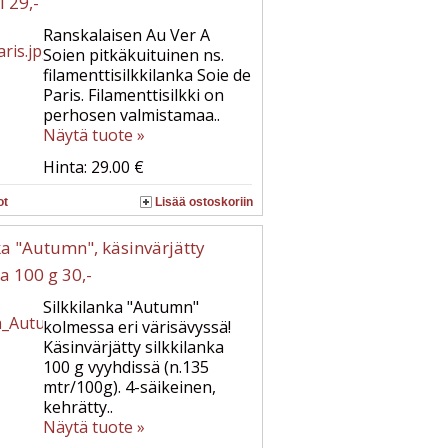
i 29,-
Ranskalaisen Au Ver A
Soien pitkäkuituinen ns.
filamenttisilkkilanka Soie de
Paris. Filamenttisilkki on
perhosen valmistamaa..
Näytä tuote »
Hinta: 29.00 €
ot
Lisää ostoskoriin
ka "Autumn", käsinvärjätty
ka 100 g 30,-
Silkkilanka "Autumn"
kolmessa eri värisävyssä!
Käsinvärjätty silkkilanka
100 g vyyhdissä (n.135
mtr/100g). 4-säikeinen,
kehrätty..
Näytä tuote »