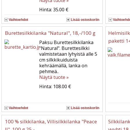
Näytä tuote »
Hinta: 35.00 €
Vaihtoehdot
Lisää ostoskoriin
Vaihtoehd
Burettesilkkilanka "Natural", 18,-/100 g
Helmisilkk
paketti 1
Paksu Burettesilkkilanka
"Natural". Burettesilkki
valmistetaan lyhyistä alle 5
cm silkkikuiduista
kehräämällä, lanka on
pehmeä..
Näytä tuote »
Hinta: 108.00 €
Vaihtoehdot
Lisää ostoskoriin
100 % silkkilanka, Villisilkkilanka "Peace
Silkkilan
II", 100 g 25,-
vyyhti 18,