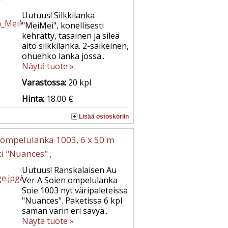
Uutuus! Silkkilanka
"MeiMei", konellisesti
kehrätty, tasainen ja sileä
aito silkkilanka. 2-säikeinen,
ohuehko lanka jossa..
Näytä tuote »
Varastossa:
20
kpl
Hinta:
18.00 €
Lisää ostoskoriin
n ompelulanka 1003, 6 x 50 m
ti "Nuances" ,
Uutuus! Ranskalaisen Au
Ver A Soien ompelulanka
Soie 1003 nyt väripaleteissa
"Nuances". Paketissa 6 kpl
saman värin eri sävyä..
Näytä tuote »