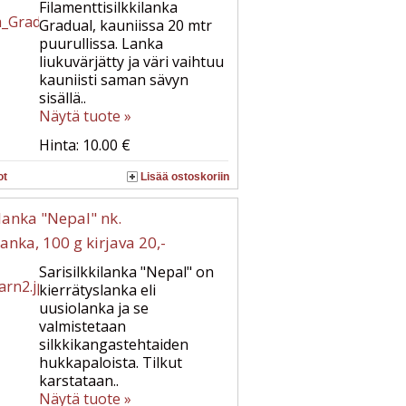
Filamenttisilkkilanka
Gradual, kauniissa 20 mtr
puurullissa. Lanka
liukuvärjätty ja väri vaihtuu
kauniisti saman sävyn
sisällä..
Näytä tuote »
Hinta: 10.00 €
ot
Lisää ostoskoriin
ilanka "Nepal" nk.
lanka, 100 g kirjava 20,-
Sarisilkkilanka "Nepal" on
kierrätyslanka eli
uusiolanka ja se
valmistetaan
silkkikangastehtaiden
hukkapaloista. Tilkut
karstataan..
Näytä tuote »