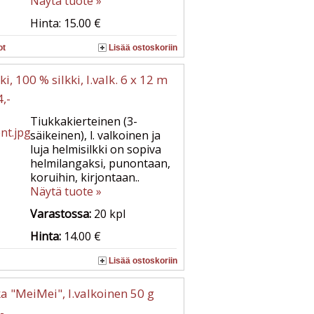
Näytä tuote »
Hinta: 15.00 €
ot
Lisää ostoskoriin
i, 100 % silkki, l.valk. 6 x 12 m
4,-
Tiukkakierteinen (3-
säikeinen), l. valkoinen ja
luja helmisilkki on sopiva
helmilangaksi, punontaan,
koruihin, kirjontaan..
Näytä tuote »
Varastossa:
20
kpl
Hinta:
14.00 €
Lisää ostoskoriin
ka "MeiMei", l.valkoinen 50 g
-