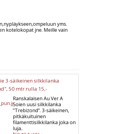
aan,nypläykseen,ompeluun yms.
sen kotelokopat jne. Meille vain
ie 3-säikeinen silkkilanka
d", 50 mtr rulla 15,-
Ranskalaisen Au Ver A
Soien uusi silkkilanka
"Trebizond". 3-säikeinen,
pitkäkuituinen
filamenttisilkkilanka joka on
luja..