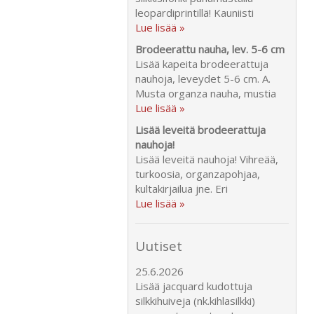
leopardiprintillä! Kauniisti
Lue lisää »
Brodeerattu nauha, lev. 5-6 cm
Lisää kapeita brodeerattuja
nauhoja, leveydet 5-6 cm. A.
Musta organza nauha, mustia
Lue lisää »
Lisää leveitä brodeerattuja
nauhoja!
Lisää leveitä nauhoja! Vihreää,
turkoosia, organzapohjaa,
kultakirjailua jne. Eri
Lue lisää »
Uutiset
25.6.2026
Lisää jacquard kudottuja
silkkihuiveja (nk.kihlasilkki)