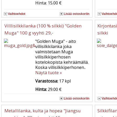
Hinta: 15.00 €
Vaihtoehdot
Lisää ostoskoriin
Vaihtoehd
Villlisilkkilanka (100 % silkki) "Golden
Kirjontas
Muga" 100 g vyyhti 29,-
silkki
"Golden Muga" - aito
villisilkkilanka joka
valmistetaan Muga
villisilkkiperhosen
kotelokopista kehräämällä.
Koska villisilkkiperhonen..
Näytä tuote »
Varastossa:
17
kpl
Hinta:
29.00 €
Lisää ostoskoriin
Vaihtoehd
Metallilanka, kulta ja hopea "Jiangsu
Silkkifil