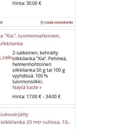
Hinta: 30.00 €
ot
Lisää ostoskoriin
ka "Xia", luonnonvalkoinen,
silkkilanka
2-säikeinen, kehrätty
silkkilanka "Xia". Pehmeä,
helmenhohtoinen
silkkilanka 50 g tai 100 g
vyyhdissä. 100 %
luonnonsilkki..
Näytä tuote »
Hinta: 17.00 € - 34.00 €
iukuvärjätty
silkkilanka 20 mtr rullissa, 10,-