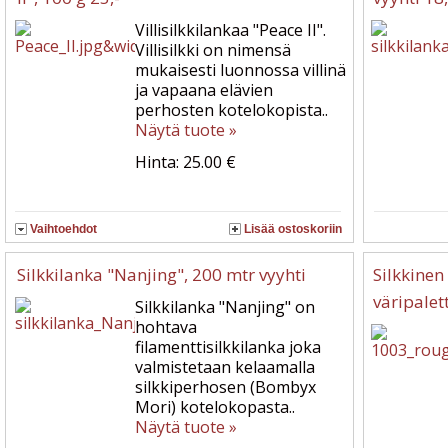
Villisilkkilankaa "Peace II".
Villisilkki on nimensä
mukaisesti luonnossa villinä
ja vapaana elävien
perhosten kotelokopista..
Näytä tuote »
Hinta: 25.00 €
Vaihtoehdot
Lisää ostoskoriin
Silkkilanka "Nanjing", 200 mtr vyyhti
Silkkine
väripalet
Silkkilanka "Nanjing" on
hohtava
filamenttisilkkilanka joka
valmistetaan kelaamalla
silkkiperhosen (Bombyx
Mori) kotelokopasta..
Näytä tuote »