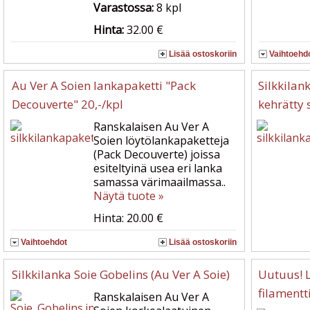
Varastossa:
8
kpl
Hinta:
32.00 €
Lisää ostoskoriin
Vaihtoehd
Au Ver A Soien lankapaketti "Pack
Silkkilan
Decouverte" 20,-/kpl
kehrätty 
Ranskalaisen Au Ver A
Soien löytölankapaketteja
(Pack Decouverte) joissa
esiteltyinä usea eri lanka
samassa värimaailmassa..
Näytä tuote »
Hinta: 20.00 €
Vaihtoehdot
Lisää ostoskoriin
Silkkilanka Soie Gobelins (Au Ver A Soie)
Uutuus! L
filamentti
Ranskalaisen Au Ver A