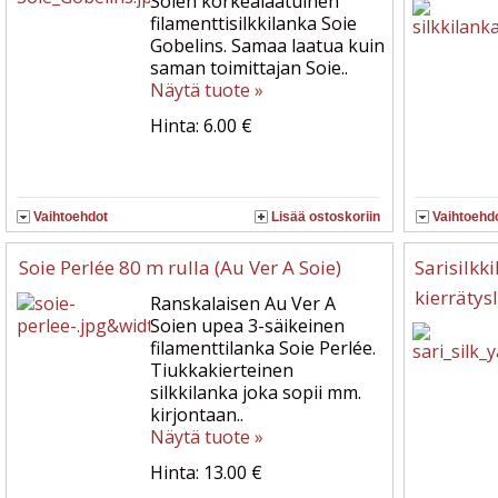
Soien korkealaatuinen
filamenttisilkkilanka Soie
Gobelins. Samaa laatua kuin
saman toimittajan Soie..
Näytä tuote »
Hinta: 6.00 €
Vaihtoehdot
Lisää ostoskoriin
Vaihtoehd
Soie Perlée 80 m rulla (Au Ver A Soie)
Sarisilkk
kierrätys
Ranskalaisen Au Ver A
Soien upea 3-säikeinen
filamenttilanka Soie Perlée.
Tiukkakierteinen
silkkilanka joka sopii mm.
kirjontaan..
Näytä tuote »
Hinta: 13.00 €