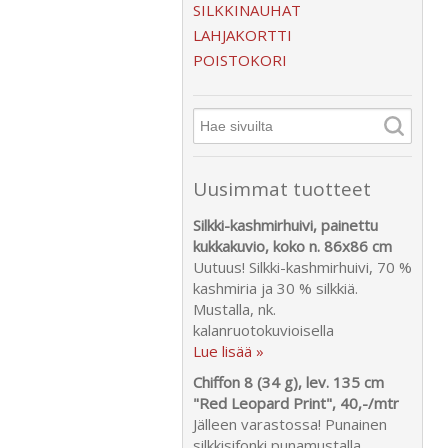
SILKKINAUHAT
LAHJAKORTTI
POISTOKORI
Uusimmat tuotteet
Silkki-kashmirhuivi, painettu
kukkakuvio, koko n. 86x86 cm
Uutuus! Silkki-kashmirhuivi, 70 %
kashmiria ja 30 % silkkiä.
Mustalla, nk.
kalanruotokuvioisella
Lue lisää »
Chiffon 8 (34 g), lev. 135 cm
"Red Leopard Print", 40,-/mtr
Jälleen varastossa! Punainen
silkkisifonki punamustalla