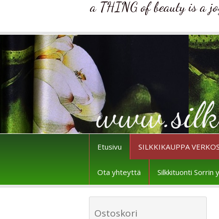
a THING of beauty is a joy 
www.silk
Etusivu
SILKKIKAUPPA VERKO
Ota yhteyttä
Silkkituonti Sorri
Ostoskori