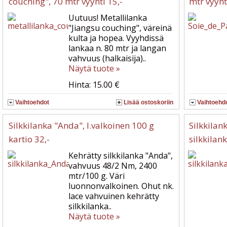
couching", 70 mtr vyyhti 15,-
mtr vyyht
Uutuus! Metallilanka
"Jiangsu couching", väreinä
kulta ja hopea. Vyyhdissä
lankaa n. 80 mtr ja langan
vahvuus (halkaisija)..
Näytä tuote »
Hinta: 15.00 €
Vaihtoehdot
Lisää ostoskoriin
Vaihtoehd
Silkkilanka "Anda", l.valkoinen 100 g
Silkkilan
kartio 32,-
silkkilan
Kehrätty silkkilanka "Anda",
vahvuus 48/2 Nm, 2400
mtr/100 g. Väri
luonnonvalkoinen. Ohut nk.
lace vahvuinen kehrätty
silkkilanka..
Näytä tuote »