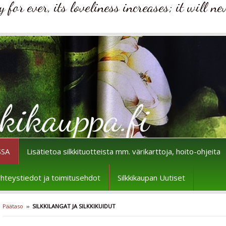
for ever, its loveliness increases; it will ne
kikauppa.fi
SSA
Lisätietoa silkkituotteista mm. värikarttoja, hoito-ohjeita
n yhteystiedot ja toimitusehdot
Silkkikaupan Uutiset
Päätaso
››
SILKKILANGAT JA SILKKIKUIDUT