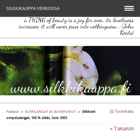
SILKKIKAUPPA VERKOSSA
a THING of beauty is a joy for ever, its loveliness
increases; it will never pass into nothingness... (John
Keats)
www.silkkikauppa.fi
Tuotehaku
Päätaso
››
SILKKILANGAT JA SILKKIKUIDUT
››
Silkkiset
ompelulangat, 100 % silkki, Soie 1003
« Takaisin