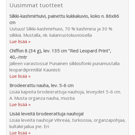
Uusimmat tuotteet
Silkki-kashmirhuivi, painettu kukkakuvio, koko n. 86x86
cm
Uutuus! Silkki-kashmirhuivi, 70 % kashmiria ja 30 %
silkkiä. Mustalla, nk. kalanruotokuvioisella
Lue lisää »
Chiffon 8 (34 g), lev. 135 cm "Red Leopard Print",
40,-/mtr
Jälleen varastossa! Punainen silkkisifonki punamustalla
leopardiprintillä! Kauniisti
Lue lisää »
Brodeerattu nauha, lev. 5-6 cm
Lisää kapeita brodeerattuja nauhoja, leveydet 5-6 cm.
A. Musta organza nauha, mustia
Lue lisää »
Lisää leveitä brodeerattuja nauhoja!
Lisää leveitä nauhoja! Vihreää, turkoosia, organzapohjaa,
kultakirjailua jne. Eri
Lue lisää »