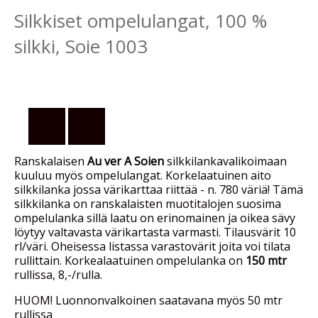
Silkkiset ompelulangat, 100 %
silkki, Soie 1003
Ranskalaisen
Au ver A Soien
silkkilankavalikoimaan
kuuluu myös ompelulangat. Korkelaatuinen aito
silkkilanka jossa värikarttaa riittää - n. 780 väriä! Tämä
silkkilanka on ranskalaisten muotitalojen suosima
ompelulanka sillä laatu on erinomainen ja oikea sävy
löytyy valtavasta värikartasta varmasti. Tilausvärit 10
rl/väri. Oheisessa listassa varastovärit joita voi tilata
rullittain. Korkealaatuinen ompelulanka on
150 mtr
rullissa, 8,-/rulla.
HUOM! Luonnonvalkoinen saatavana myös 50 mtr
rullissa