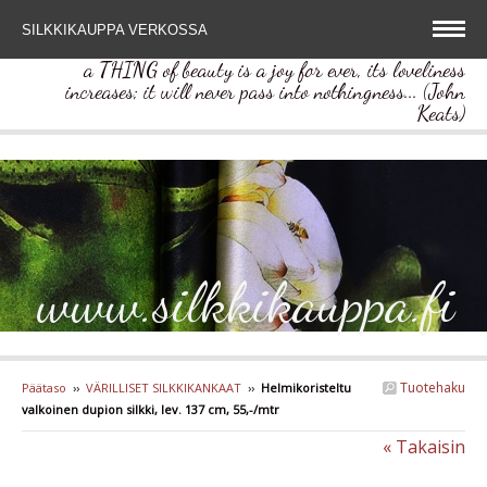
SILKKIKAUPPA VERKOSSA
a THING of beauty is a joy for ever, its loveliness
increases; it will never pass into nothingness... (John
Keats)
www.silkkikauppa.fi
Tuotehaku
Päätaso
››
VÄRILLISET SILKKIKANKAAT
››
Helmikoristeltu
valkoinen dupion silkki, lev. 137 cm, 55,-/mtr
« Takaisin