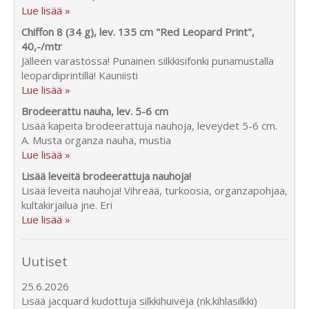
Lue lisää »
Chiffon 8 (34 g), lev. 135 cm "Red Leopard Print",
40,-/mtr
Jälleen varastossa! Punainen silkkisifonki punamustalla
leopardiprintillä! Kauniisti
Lue lisää »
Brodeerattu nauha, lev. 5-6 cm
Lisää kapeita brodeerattuja nauhoja, leveydet 5-6 cm.
A. Musta organza nauha, mustia
Lue lisää »
Lisää leveitä brodeerattuja nauhoja!
Lisää leveitä nauhoja! Vihreää, turkoosia, organzapohjaa,
kultakirjailua jne. Eri
Lue lisää »
Uutiset
25.6.2026
Lisää jacquard kudottuja silkkihuiveja (nk.kihlasilkki)