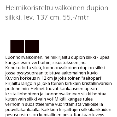
Helmikoristeltu valkoinen dupion
silkki, lev. 137 cm, 55,-/mtr
Luonnonvalkoinen, helmikirjailtu dupion silkki - upea
kangas esim. verhoihin, sisustukseen jne.
Konekudottu sileä, luonnonvalkoinen dupion silkki
jossa pystysuoraan toistuva aaltomainen kuvio.
Kuvion korkeus n. 12 cm ja joka toinen "aaltopari"
kirjailtu langoin ja joka toinen kirkkain kristallinvärisin
putkihelmin. Helmet tuovat kankaaseen upean
kristallinhohteen ja luonnonvalkoinen silkki hohtaa
kuten vain silkki vain voi! Mikäli kangas tulee
verhoihin suosittelemme vuorittamista valkoisella
puuvillakankaalla. Kaikkien kirjailtujen silkkikankaiden
pesusuositus on kemiallinen pesu. Kankaan leveys