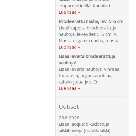
leopardiprintillä! Kauniisti
Lue lisää »
Brodeerattu nauha, lev. 5-6 cm
Lisää kapeita brodeerattuja
nauhoja, leveydet 5-6 cm. A.
Musta organza nauha, mustia
Lue lisää »
Lisää leveitä brodeerattuja
nauhoja!
Lisää leveitä nauhoja! Vihreää,
turkoosia, organzapohjaa,
kultakirjailua jne. Eri
Lue lisää »
Uutiset
25.6.2026
Lisää jacquard kudottuja
silkkihuiveja (nk.kihlasilkki)