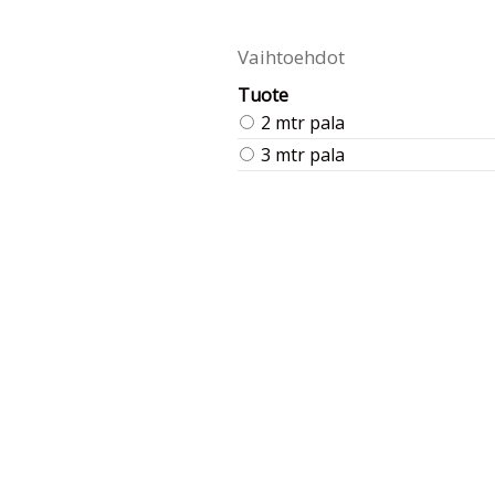
Vaihtoehdot
Tuote
2 mtr pala
3 mtr pala