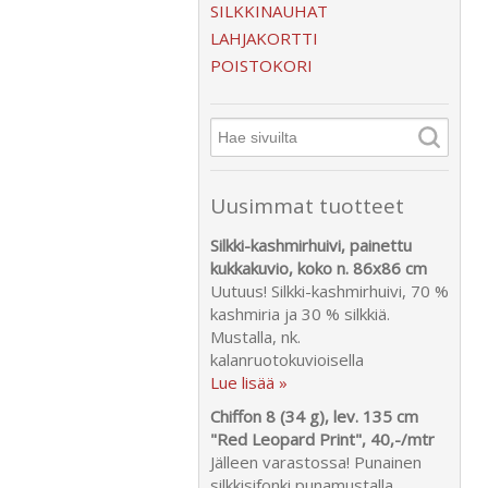
SILKKINAUHAT
LAHJAKORTTI
POISTOKORI
Uusimmat tuotteet
Silkki-kashmirhuivi, painettu
kukkakuvio, koko n. 86x86 cm
Uutuus! Silkki-kashmirhuivi, 70 %
kashmiria ja 30 % silkkiä.
Mustalla, nk.
kalanruotokuvioisella
Lue lisää »
Chiffon 8 (34 g), lev. 135 cm
"Red Leopard Print", 40,-/mtr
Jälleen varastossa! Punainen
silkkisifonki punamustalla