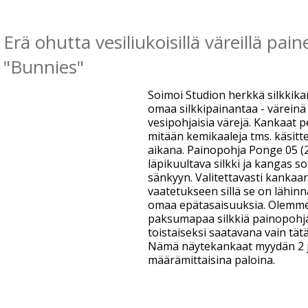
Erä ohutta vesiliukoisillä väreillä pai
"Bunnies"
Soimoi Studion herkkä silkkika
omaa silkkipainantaa - väreinä
vesipohjaisia värejä. Kankaat 
mitään kemikaaleja tms. käsitt
aikana. Painopohja Ponge 05 (
läpikuultava silkki ja kangas 
sänkyyn. Valitettavasti kankaa
vaatetukseen sillä se on lähinn
omaa epätasaisuuksia. Olemme 
paksumapaa silkkiä painopohjaks
toistaiseksi saatavana vain tätä
Nämä näytekankaat myydän 2 j
määrämittaisina paloina.