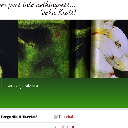
ver pass into nothingness...
(John Keats)
Sanakirja silkistä
Tuotehaku
ua Ponge silkkiä "Bunnies"
« Takaisin