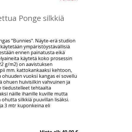
nettua Ponge silkkiä
ngas "Bunnies". Näyte-erä studion
 käytetään ympäristöystävällisiä
pestään ennen painatusta eikä
elyaineita käytetä koko prosessin
22 g/m2) on aavistuksen
sopii mm. kattokankaaksi kehtoon,
n ohuuden vuoksi kangas ei sovellu
ä ohuen huivisilkin vahvuinen ja
tiedustelleet tehtaalta
i näille ihanille kuville mutta
 ohutta silkkiä puuvillan lisäksi.
a 3 mtr kuponkeina eli