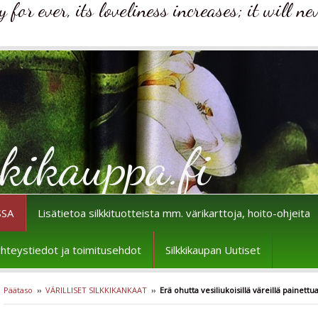
for ever, its loveliness increases; it will ne
kikauppa.fi
SSA
Lisätietoa silkkituotteista mm. värikarttoja, hoito-ohjeita
n yhteystiedot ja toimitusehdot
Silkkikaupan Uutiset
Päätaso
››
VÄRILLISET SILKKIKANKAAT
››
Erä ohutta vesiliukoisillä väreillä painett