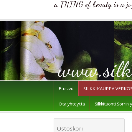
a THING of beauty is a joy 
www.silk
Etusivu
SILKKIKAUPPA VERKO
Ota yhteyttä
Silkkituonti Sorri
Ostoskori