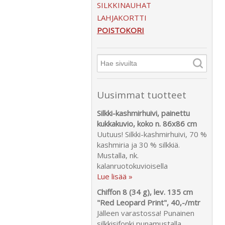
SILKKINAUHAT
LAHJAKORTTI
POISTOKORI
Uusimmat tuotteet
Silkki-kashmirhuivi, painettu
kukkakuvio, koko n. 86x86 cm
Uutuus! Silkki-kashmirhuivi, 70 %
kashmiria ja 30 % silkkiä.
Mustalla, nk.
kalanruotokuvioisella
Lue lisää »
Chiffon 8 (34 g), lev. 135 cm
"Red Leopard Print", 40,-/mtr
Jälleen varastossa! Punainen
silkkisifonki punamustalla