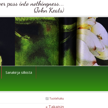
ver pass into nothingness...
(John Keats)
Sanakirja silkistä
Tuotehaku
« Takaisin