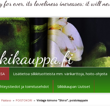
for ever, its loveliness increases; it will ne
kikauppa.fi
SSA
Lisätietoa silkkituotteista mm. värikarttoja, hoito-ohjeita
n yhteystiedot ja toimitusehdot
Silkkikaupan Uutiset
Päätaso
››
POISTOKORI
››
Vintage kimono "Shiroi", poistokappale