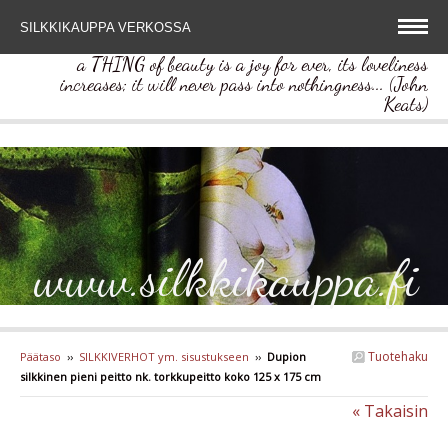
SILKKIKAUPPA VERKOSSA
a THING of beauty is a joy for ever, its loveliness
increases; it will never pass into nothingness... (John
Keats)
www.silkkikauppa.fi
Tuotehaku
Päätaso
››
SILKKIVERHOT ym. sisustukseen
››
Dupion
silkkinen pieni peitto nk. torkkupeitto koko 125 x 175 cm
« Takaisin