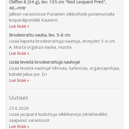
Chiffon 8 (34 g), lev. 135 cm "Red Leopard Print",
40,-/mtr
Jälleen varastossa! Punainen silkkisifonki punamustalla
leopardiprintillä! Kauniisti
Lue lisää »
Brodeerattu nauha, lev. 5-6 cm
Lisää kapeita brodeerattuja nauhoja, leveydet 5-6 cm.
A. Musta organza nauha, mustia
Lue lisää »
Lisää leveitä brodeerattuja nauhoja!
Lisää leveitä nauhoja! Vihreää, turkoosia, organzapohjaa,
kultakirjailua jne. Eri
Lue lisää »
Uutiset
25.6.2026
Lisää jacquard kudottuja silkkihuiveja (nk.kihlasilkki)
saapunut varastoon!
Lue lisää »