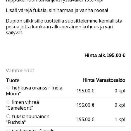
Lisää värejä fuksia, siniharmaa ja vanha roosa!
Dupion silkkisille tuotteilla suosittelemme kemiallista
pesua jotta kankaan alkuperäinen koheus ja väri
säilyvät.
Hinta alk.
195.00 €
Vaihtoehdot
Hinta
Varastosaldo
Tuote
hehkuva oranssi "India
195.00 €
0 kpl
Moon"
limen vihreä
195.00 €
0 kpl
"Cameleont"
fuksianpunainen
195.00 €
1 kpl
"Fuchsia"
siniharmaa "Cloudy