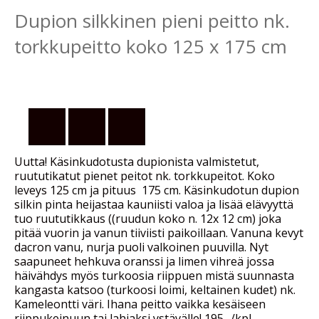
Dupion silkkinen pieni peitto nk.
torkkupeitto koko 125 x 175 cm
Uutta! Käsinkudotusta dupionista valmistetut,
ruututikatut pienet peitot nk. torkkupeitot. Koko
leveys 125 cm ja pituus 175 cm. Käsinkudotun dupion
silkin pinta heijastaa kauniisti valoa ja lisää elävyyttä
tuo ruututikkaus ((ruudun koko n. 12x 12 cm) joka
pitää vuorin ja vanun tiiviisti paikoillaan. Vanuna kevyt
dacron vanu, nurja puoli valkoinen puuvilla. Nyt
saapuneet hehkuva oranssi ja limen vihreä jossa
häivähdys myös turkoosia riippuen mistä suunnasta
kangasta katsoo (turkoosi loimi, keltainen kudet) nk.
Kameleontti väri. Ihana peitto vaikka kesäiseen
riippukeinuun tai lahjaksi ystävälle! 195,-/kpl