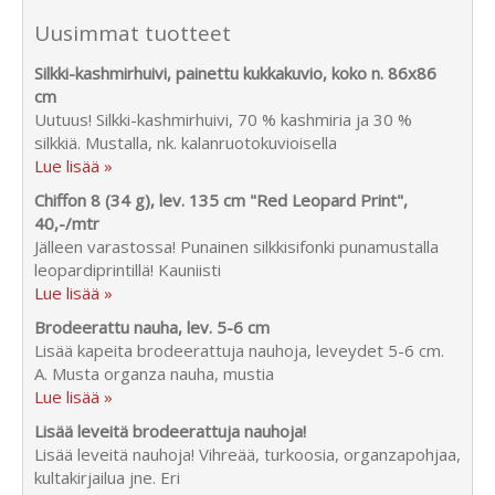
Uusimmat tuotteet
Silkki-kashmirhuivi, painettu kukkakuvio, koko n. 86x86
cm
Uutuus! Silkki-kashmirhuivi, 70 % kashmiria ja 30 %
silkkiä. Mustalla, nk. kalanruotokuvioisella
Lue lisää »
Chiffon 8 (34 g), lev. 135 cm "Red Leopard Print",
40,-/mtr
Jälleen varastossa! Punainen silkkisifonki punamustalla
leopardiprintillä! Kauniisti
Lue lisää »
Brodeerattu nauha, lev. 5-6 cm
Lisää kapeita brodeerattuja nauhoja, leveydet 5-6 cm.
A. Musta organza nauha, mustia
Lue lisää »
Lisää leveitä brodeerattuja nauhoja!
Lisää leveitä nauhoja! Vihreää, turkoosia, organzapohjaa,
kultakirjailua jne. Eri