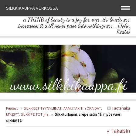
SILKKIKAUPPA VERKOSSA
a THING of beauty is a joy for ever, its loveliness
increases; it will never pass into nothingness... (John
Keats)
www.silkkikauppa.fi
Tuotehaku
Päätaso
››
SILKKISET TYYNYLIINAT, AAMUTAKIT, YÖPAIDAT,
MYSSYT, SILKKIPEITOT jne.
››
Silkkiturbaani, crepe satin 19, myös vuori
silkkiä! 85,-
« Takaisin