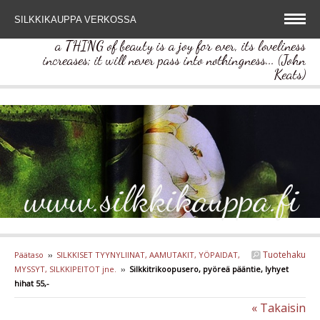
SILKKIKAUPPA VERKOSSA
a THING of beauty is a joy for ever, its loveliness
increases; it will never pass into nothingness... (John
Keats)
www.silkkikauppa.fi
Tuotehaku
Päätaso
››
SILKKISET TYYNYLIINAT, AAMUTAKIT, YÖPAIDAT,
MYSSYT, SILKKIPEITOT jne.
››
Silkkitrikoopusero, pyöreä pääntie, lyhyet
hihat 55,-
« Takaisin