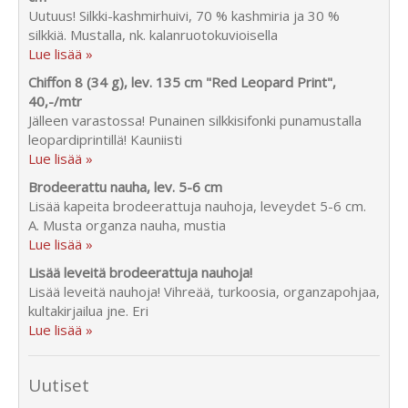
Uutuus! Silkki-kashmirhuivi, 70 % kashmiria ja 30 %
silkkiä. Mustalla, nk. kalanruotokuvioisella
Lue lisää »
Chiffon 8 (34 g), lev. 135 cm "Red Leopard Print",
40,-/mtr
Jälleen varastossa! Punainen silkkisifonki punamustalla
leopardiprintillä! Kauniisti
Lue lisää »
Brodeerattu nauha, lev. 5-6 cm
Lisää kapeita brodeerattuja nauhoja, leveydet 5-6 cm.
A. Musta organza nauha, mustia
Lue lisää »
Lisää leveitä brodeerattuja nauhoja!
Lisää leveitä nauhoja! Vihreää, turkoosia, organzapohjaa,
kultakirjailua jne. Eri
Lue lisää »
Uutiset