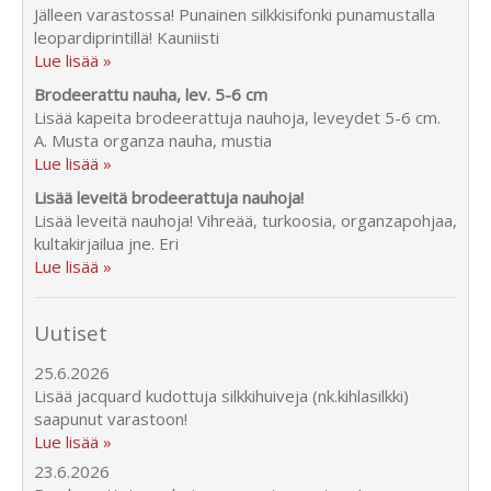
Jälleen varastossa! Punainen silkkisifonki punamustalla
leopardiprintillä! Kauniisti
Lue lisää »
Brodeerattu nauha, lev. 5-6 cm
Lisää kapeita brodeerattuja nauhoja, leveydet 5-6 cm.
A. Musta organza nauha, mustia
Lue lisää »
Lisää leveitä brodeerattuja nauhoja!
Lisää leveitä nauhoja! Vihreää, turkoosia, organzapohjaa,
kultakirjailua jne. Eri
Lue lisää »
Uutiset
25.6.2026
Lisää jacquard kudottuja silkkihuiveja (nk.kihlasilkki)
saapunut varastoon!
Lue lisää »
23.6.2026