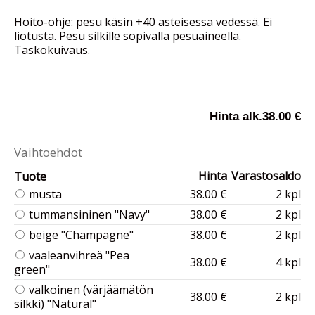
Hoito-ohje: pesu käsin +40 asteisessa vedessä. Ei
liotusta. Pesu silkille sopivalla pesuaineella.
Taskokuivaus.
Hinta alk.
38.00 €
Vaihtoehdot
Hinta
Varastosaldo
Tuote
musta
38.00 €
2 kpl
tummansininen "Navy"
38.00 €
2 kpl
beige "Champagne"
38.00 €
2 kpl
vaaleanvihreä "Pea
38.00 €
4 kpl
green"
valkoinen (värjäämätön
38.00 €
2 kpl
silkki) "Natural"