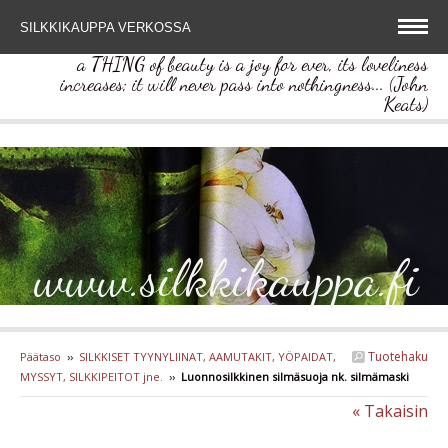
SILKKIKAUPPA VERKOSSA
a THING of beauty is a joy for ever, its loveliness
increases; it will never pass into nothingness... (John
Keats)
www.silkkikauppa.fi
Tuotehaku
Päätaso
››
SILKKISET TYYNYLIINAT, AAMUTAKIT, YÖPAIDAT,
MYSSYT, SILKKIPEITOT jne.
››
Luonnosilkkinen silmäsuoja nk. silmämaski
« Takaisin