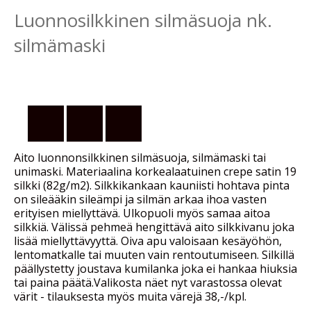
Luonnosilkkinen silmäsuoja nk.
silmämaski
Aito luonnonsilkkinen silmäsuoja, silmämaski tai
unimaski. Materiaalina korkealaatuinen crepe satin 19
silkki (82g/m2). Silkkikankaan kauniisti hohtava pinta
on sileääkin sileämpi ja silmän arkaa ihoa vasten
erityisen miellyttävä. Ulkopuoli myös samaa aitoa
silkkiä. Välissä pehmeä hengittävä aito silkkivanu joka
lisää miellyttävyyttä. Oiva apu valoisaan kesäyöhön,
lentomatkalle tai muuten vain rentoutumiseen. Silkillä
päällystetty joustava kumilanka joka ei hankaa hiuksia
tai paina päätä.Valikosta näet nyt varastossa olevat
värit - tilauksesta myös muita värejä 38,-/kpl.