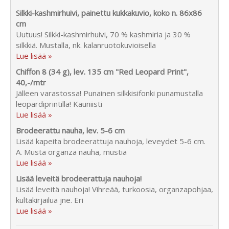
Silkki-kashmirhuivi, painettu kukkakuvio, koko n. 86x86
cm
Uutuus! Silkki-kashmirhuivi, 70 % kashmiria ja 30 %
silkkiä. Mustalla, nk. kalanruotokuvioisella
Lue lisää »
Chiffon 8 (34 g), lev. 135 cm "Red Leopard Print",
40,-/mtr
Jälleen varastossa! Punainen silkkisifonki punamustalla
leopardiprintillä! Kauniisti
Lue lisää »
Brodeerattu nauha, lev. 5-6 cm
Lisää kapeita brodeerattuja nauhoja, leveydet 5-6 cm.
A. Musta organza nauha, mustia
Lue lisää »
Lisää leveitä brodeerattuja nauhoja!
Lisää leveitä nauhoja! Vihreää, turkoosia, organzapohjaa,
kultakirjailua jne. Eri
Lue lisää »