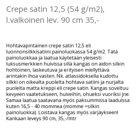
Crepe satin 12,5 (54 g/m2),
l.valkoinen lev. 90 cm 35,-
Hohtavapintainen crepe satin 12,5 eli
luonnonsilkkisatiini painoluokassa 54 g/m2. Tätä
painoluokkaa ja laatua käytetään yleisesti
luksusmerkkien huivissa sillä kangas on aidon silkin
hohtoinen, laskeutuva ja erityisen miellyttävä
arintakin ihoa vasten. Nk. atlassidoksella kudottu
silkki on oikealta puolelta hohtava satiini ja nurjalta
puolelta matta kreppi eli crepe satin. Kangas soveltuu
kevyeen vaatetukseen, huiveihin, ohueksi vuoriksi jne.
Samaa laatua saatavana myös paksummissa laaduissa
kuten 16,5 - 40 mommea (momme =silkin
painoluokka). Loistava kangas myös värjäykseen!
Kankaan leveys 90 cm, 35,-/mtr