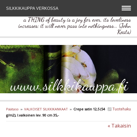
SILKKIKAUPPA VERKOSSA
a THING of beauty is a joy for ever, its loveliness
increases; it will never pass into nothingness... (John
Keats)
www.silkkikauppa.fi
Tuotehaku
Päätaso
››
VALKOISET SILKKIKANKAAT
››
Crepe satin 12,5 (54
g/m2), l.valkoinen lev. 90 cm 35,-
« Takaisin