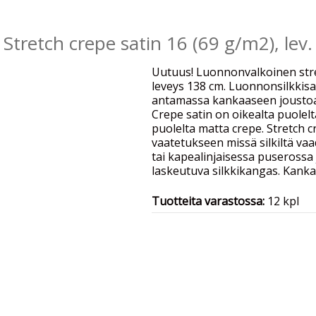
Stretch crepe satin 16 (69 g/m2), lev
Uutuus! Luonnonvalkoinen stret
leveys 138 cm. Luonnonsilkkisa
antamassa kankaaseen joustoa 
Crepe satin on oikealta puolelta
puolelta matta crepe. Stretch c
vaatetukseen missä silkiltä vaa
tai kapealinjaisessa puserossa 
laskeutuva silkkikangas. Kanka
Tuotteita varastossa:
12 kpl