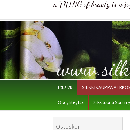
a THING of beauty is a joy 
www.silk
Etusivu
SILKKIKAUPPA VERKO
Ota yhteyttä
Silkkituonti Sorri
Ostoskori