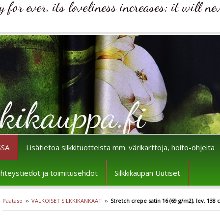
for ever, its loveliness increases; it will ne
kikauppa.fi
SSA
Lisätietoa silkkituotteista mm. värikarttoja, hoito-ohjeita
n yhteystiedot ja toimitusehdot
Silkkikaupan Uutiset
Päätaso
››
VALKOISET SILKKIKANKAAT
››
Stretch crepe satin 16 (69 g/m2), lev. 138 