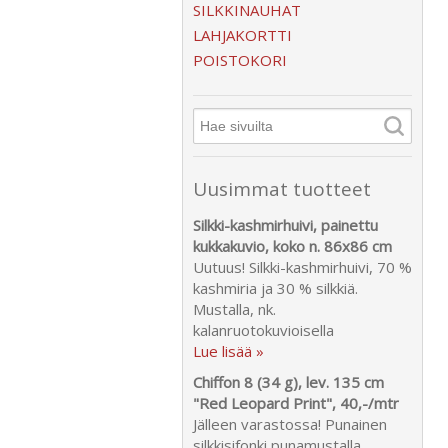
SILKKINAUHAT
LAHJAKORTTI
POISTOKORI
Uusimmat tuotteet
Silkki-kashmirhuivi, painettu
kukkakuvio, koko n. 86x86 cm
Uutuus! Silkki-kashmirhuivi, 70 %
kashmiria ja 30 % silkkiä.
Mustalla, nk.
kalanruotokuvioisella
Lue lisää »
Chiffon 8 (34 g), lev. 135 cm
"Red Leopard Print", 40,-/mtr
Jälleen varastossa! Punainen
silkkisifonki punamustalla