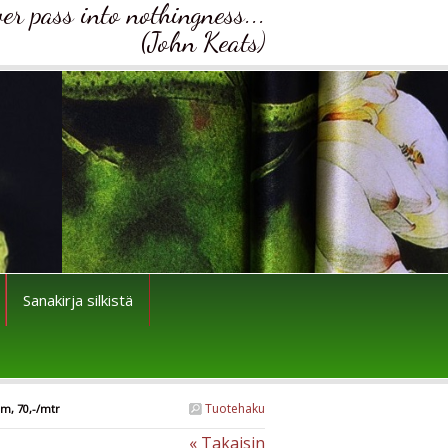
ver pass into nothingness...
(John Keats)
Sanakirja silkistä
Tuotehaku
cm, 70,-/mtr
« Takaisin