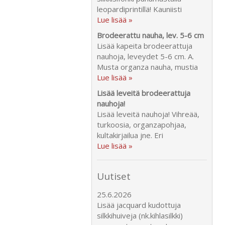
leopardiprintillä! Kauniisti
Lue lisää »
Brodeerattu nauha, lev. 5-6 cm
Lisää kapeita brodeerattuja
nauhoja, leveydet 5-6 cm. A.
Musta organza nauha, mustia
Lue lisää »
Lisää leveitä brodeerattuja
nauhoja!
Lisää leveitä nauhoja! Vihreää,
turkoosia, organzapohjaa,
kultakirjailua jne. Eri
Lue lisää »
Uutiset
25.6.2026
Lisää jacquard kudottuja
silkkihuiveja (nk.kihlasilkki)