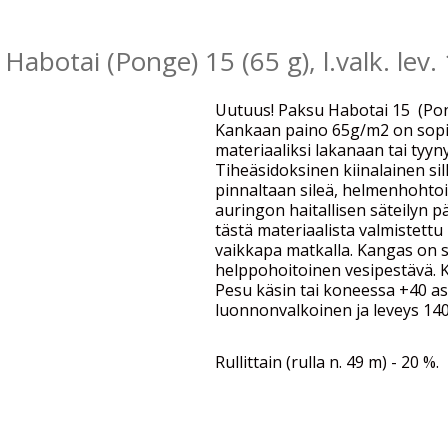
Habotai (Ponge) 15 (65 g), l.valk. lev
Uutuus! Paksu Habotai 15 (Pong
Kankaan paino 65g/m2 on sopiv
materiaaliksi lakanaan tai tyyn
Tiheäsidoksinen kiinalainen si
pinnaltaan sileä, helmenhohto
auringon haitallisen säteilyn p
tästä materiaalista valmistettu
vaikkapa matkalla. Kangas on si
helppohoitoinen vesipestävä. K
Pesu käsin tai koneessa +40 as
luonnonvalkoinen ja leveys 140
Rullittain (rulla n. 49 m) - 20 %.