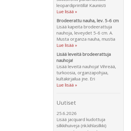
leopardiprintillä! Kauniisti
Lue lisää »
Brodeerattu nauha, lev. 5-6 cm
Lisää kapeita brodeerattuja
nauhoja, leveydet 5-6 cm. A.
Musta organza nauha, mustia
Lue lisää »
Lisää leveitä brodeerattuja
nauhoja!
Lisää leveitä nauhoja! Vihreää,
turkoosia, organzapohjaa,
kultakirjailua jne. Eri
Lue lisää »
Uutiset
25.6.2026
Lisää jacquard kudottuja
silkkihuiveja (nk.kihlasilkki)