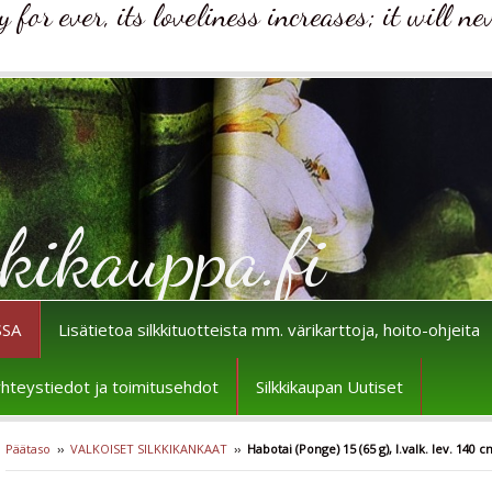
for ever, its loveliness increases; it will ne
kikauppa.fi
SSA
Lisätietoa silkkituotteista mm. värikarttoja, hoito-ohjeita
n yhteystiedot ja toimitusehdot
Silkkikaupan Uutiset
Päätaso
››
VALKOISET SILKKIKANKAAT
››
Habotai (Ponge) 15 (65 g), l.valk. lev. 140 c