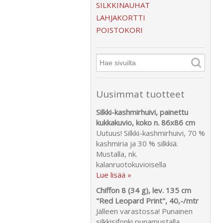
SILKKINAUHAT
LAHJAKORTTI
POISTOKORI
Uusimmat tuotteet
Silkki-kashmirhuivi, painettu
kukkakuvio, koko n. 86x86 cm
Uutuus! Silkki-kashmirhuivi, 70 %
kashmiria ja 30 % silkkiä.
Mustalla, nk.
kalanruotokuvioisella
Lue lisää »
Chiffon 8 (34 g), lev. 135 cm
"Red Leopard Print", 40,-/mtr
Jälleen varastossa! Punainen
silkkisifonki punamustalla