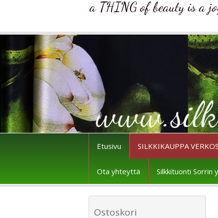
a THING of beauty is a joy 
www.silk
Etusivu
SILKKIKAUPPA VERKO
Ota yhteyttä
Silkkituonti Sorri
Ostoskori