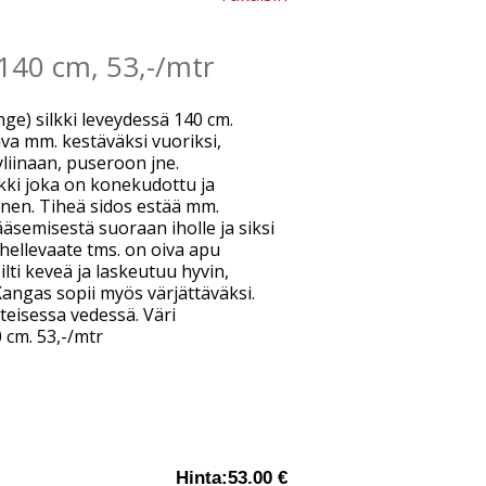
. 140 cm, 53,-/mtr
e) silkki leveydessä 140 cm.
a mm. kestäväksi vuoriksi,
yliinaan, puseroon jne.
lkki joka on konekudottu ja
inen. Tiheä sidos estää mm.
ääsemisestä suoraan iholle ja siksi
 hellevaate tms. on oiva apu
lti keveä ja laskeutuu hyvin,
angas sopii myös värjättäväksi.
teisessa vedessä. Väri
 cm. 53,-/mtr
Hinta:
53.00 €