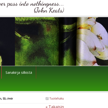
ver pass into nothingness...
(John Keats)
Sanakirja silkistä
Tuotehaku
m, 53,-/mtr
« Takaisin