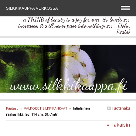
SILKKIKAUPPA VERKOSSA
a THING of beauty is a joy for ever, its loveliness
increases; it will never pass into nothingness... (John
Keats)
www.silkkikauppa.fi
Tuotehaku
Päätaso
››
VALKOISET SILKKIKANKAAT
››
Intialainen
raakasilkki, lev. 114 cm, 59,-/mtr
« Takaisin