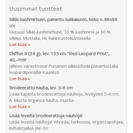
Uusimmat tuotteet
Silkki-kashmirhuivi, painettu kukkakuvio, koko n. 86x86
cm
Uutuus! Silkki-kashmirhuivi, 70 % kashmiria ja 30 %
silkkiä. Mustalla, nk. kalanruotokuvioisella
Lue lisää »
Chiffon 8 (34 g), lev. 135 cm "Red Leopard Print",
40,-/mtr
Jälleen varastossa! Punainen silkkisifonki punamustalla
leopardiprintillä! Kauniisti
Lue lisää »
Brodeerattu nauha, lev. 5-6 cm
Lisää kapeita brodeerattuja nauhoja, leveydet 5-6 cm.
A. Musta organza nauha, mustia
Lue lisää »
Lisää leveitä brodeerattuja nauhoja!
Lisää leveitä nauhoja! Vihreää, turkoosia, organzapohjaa,
kultakirjailua jne. Eri