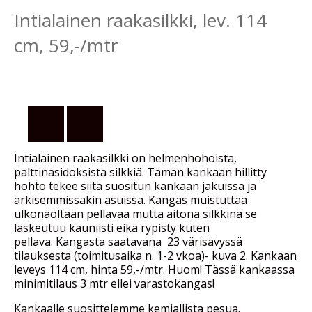
Intialainen raakasilkki, lev. 114
cm, 59,-/mtr
Intialainen raakasilkki on helmenhohoista,
palttinasidoksista silkkiä. Tämän kankaan hillitty
hohto tekee siitä suositun kankaan jakuissa ja
arkisemmissakin asuissa. Kangas muistuttaa
ulkonäöltään pellavaa mutta aitona silkkinä se
laskeutuu kauniisti eikä rypisty kuten
pellava. Kangasta saatavana 23 värisävyssä
tilauksesta (toimitusaika n. 1-2 vkoa)- kuva 2. Kankaan
leveys 114 cm, hinta 59,-/mtr. Huom! Tässä kankaassa
minimitilaus 3 mtr ellei varastokangas!
Kankaalle suosittelemme kemiallista pesua.