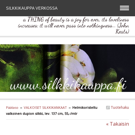
SILKKIKAUPPA VERKOSSA
a THING of beauty is a joy for ever, its loveliness
increases; it will never pass into nothingness... (John
Keats)
www.silkkikauppa.fi
Tuotehaku
Päätaso
››
VALKOISET SILKKIKANKAAT
››
Helmikoristeltu
valkoinen dupion silkki, lev. 137 cm, 55,-/mtr
« Takaisin