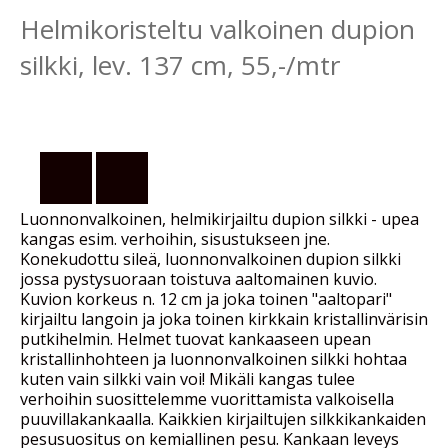
Helmikoristeltu valkoinen dupion
silkki, lev. 137 cm, 55,-/mtr
Luonnonvalkoinen, helmikirjailtu dupion silkki - upea
kangas esim. verhoihin, sisustukseen jne.
Konekudottu sileä, luonnonvalkoinen dupion silkki
jossa pystysuoraan toistuva aaltomainen kuvio.
Kuvion korkeus n. 12 cm ja joka toinen "aaltopari"
kirjailtu langoin ja joka toinen kirkkain kristallinvärisin
putkihelmin. Helmet tuovat kankaaseen upean
kristallinhohteen ja luonnonvalkoinen silkki hohtaa
kuten vain silkki vain voi! Mikäli kangas tulee
verhoihin suosittelemme vuorittamista valkoisella
puuvillakankaalla. Kaikkien kirjailtujen silkkikankaiden
pesusuositus on kemiallinen pesu. Kankaan leveys