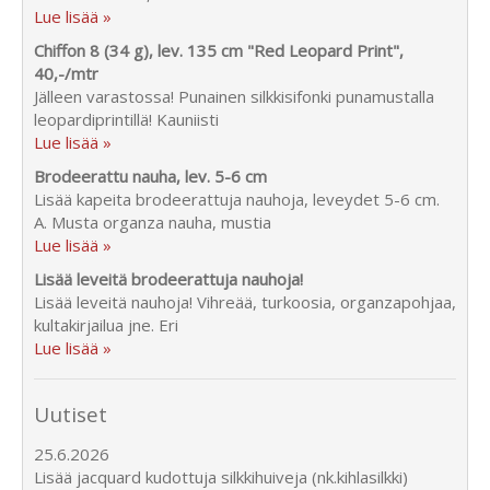
Lue lisää »
Chiffon 8 (34 g), lev. 135 cm "Red Leopard Print",
40,-/mtr
Jälleen varastossa! Punainen silkkisifonki punamustalla
leopardiprintillä! Kauniisti
Lue lisää »
Brodeerattu nauha, lev. 5-6 cm
Lisää kapeita brodeerattuja nauhoja, leveydet 5-6 cm.
A. Musta organza nauha, mustia
Lue lisää »
Lisää leveitä brodeerattuja nauhoja!
Lisää leveitä nauhoja! Vihreää, turkoosia, organzapohjaa,
kultakirjailua jne. Eri
Lue lisää »
Uutiset
25.6.2026
Lisää jacquard kudottuja silkkihuiveja (nk.kihlasilkki)