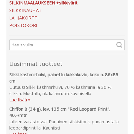
SILKINMAALAUKSEEN +silkkivärit
SILKKINAUHAT
LAHJAKORTTI
POISTOKORI
Uusimmat tuotteet
Silkki-kashmirhuivi, painettu kukkakuvio, koko n. 86x86
cm
Uutuus! Silkki-kashmirhuivi, 70 % kashmiria ja 30 %
silkkiä. Mustalla, nk. kalanruotokuvioisella
Lue lisää »
Chiffon 8 (34 g), lev. 135 cm "Red Leopard Print",
40,-/mtr
Jälleen varastossa! Punainen silkkisifonki punamustalla
leopardiprintillä! Kauniisti
Lue lisää »