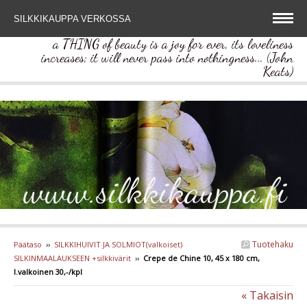
SILKKIKAUPPA VERKOSSA
a THING of beauty is a joy for ever, its loveliness
increases; it will never pass into nothingness... (John
Keats)
www.silkkikauppa.fi
Tuotehaku
Päätaso
››
SILKKIHUIVIT JA SOLMIOT(valkoiset)
SILKINMAALAUKSEEN +silkkivärit
››
Crepe de Chine 10, 45 x 180 cm,
l.valkoinen 30,-/kpl
« Takaisin