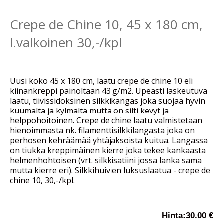
Crepe de Chine 10, 45 x 180 cm,
l.valkoinen 30,-/kpl
Uusi koko 45 x 180 cm, laatu crepe de chine 10 eli
kiinankreppi painoltaan 43 g/m2. Upeasti laskeutuva
laatu, tiivissidoksinen silkkikangas joka suojaa hyvin
kuumalta ja kylmältä mutta on silti kevyt ja
helppohoitoinen. Crepe de chine laatu valmistetaan
hienoimmasta nk. filamenttisilkkilangasta joka on
perhosen kehräämää yhtäjaksoista kuitua. Langassa
on tiukka kreppimäinen kierre joka tekee kankaasta
helmenhohtoisen (vrt. silkkisatiini jossa lanka sama
mutta kierre eri). Silkkihuivien luksuslaatua - crepe de
chine 10, 30,-/kpl.
Hinta:
30.00 €